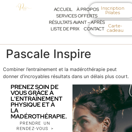
Inscription
ACCUEIL
À PROPOS
Pilates
SERVICES OFFERTS
RÉSULTATS AVANT – APRÈS
Carte-
LISTE DE PRIX
CONTACT
cadeau
Pascale Inspire
Combiner l’entrainement et la madérothérapie peut
donner d’incroyables résultats dans un délais plus court.
PRENEZ SOIN DE
VOUS GRÂCE À
L'ENTRAÎNEMENT
PHYSIQUE ET À
LA
MADÉROTHÉRAPIE.
PRENDRE UN
RENDEZ-VOUS >