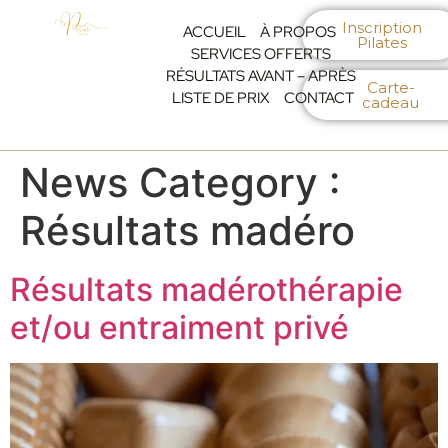
Inscription
ACCUEIL
À PROPOS
Pilates
SERVICES OFFERTS
RÉSULTATS AVANT – APRÈS
Carte-
LISTE DE PRIX
CONTACT
cadeau
News Category :
Résultats madéro
Résultats madérothérapie
et/ou entraiment privé